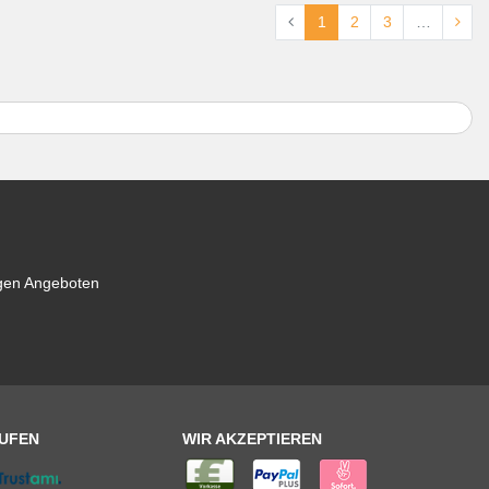
1
2
3
…
igen Angeboten
AUFEN
WIR AKZEPTIEREN