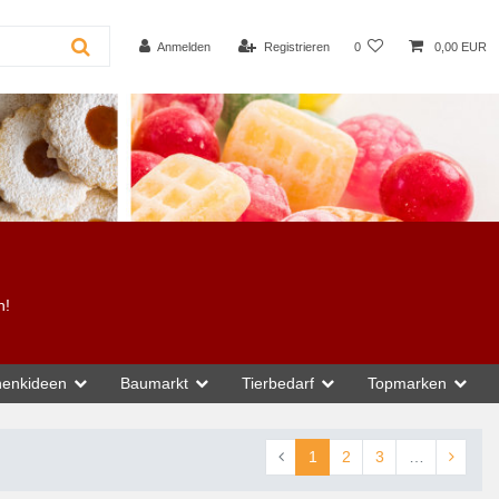
Anmelden
Registrieren
0
0,00 EUR
n!
enkideen
Baumarkt
Tierbedarf
Topmarken
1
2
3
…