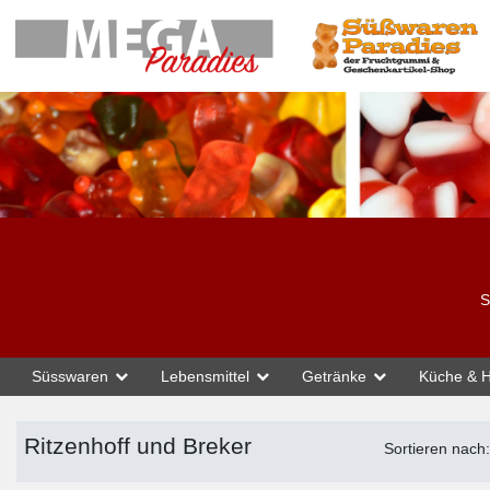
S
Süsswaren
Topmarken
R
Ritzenhoff und Breker
Lebensmittel
Getränke
Küche & H
Ritzenhoff und Breker
Sortieren nach