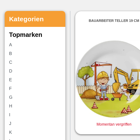
Kategorien
BAUARBEITER TELLER 19 CM
Topmarken
A
B
C
D
E
F
G
H
I
J
Momentan vergriffen
K