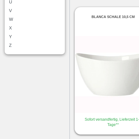
U
V
BLANCA SCHALE 10,5 CM
W
X
Y
Z
Sofort versandfertig, Lieferzeit 1
Tage**