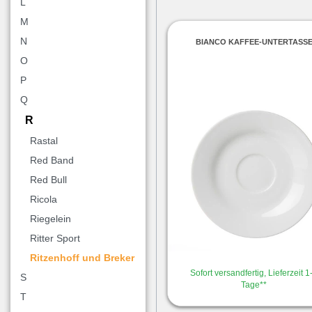
L
M
N
BIANCO KAFFEE-UNTERTASS
O
P
Q
R
Rastal
Red Band
Red Bull
Ricola
Riegelein
Ritter Sport
Ritzenhoff und Breker
Sofort versandfertig, Lieferzeit 1
S
Tage**
T