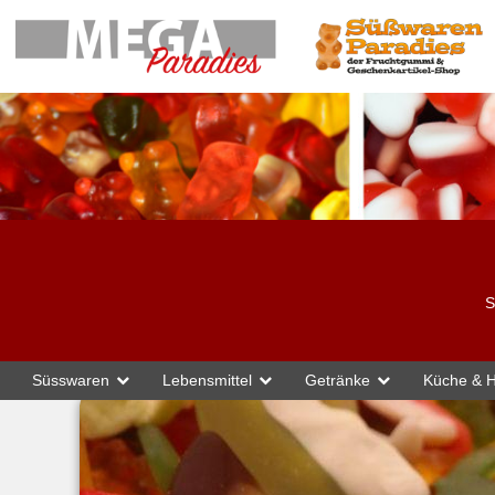
S
Süsswaren
Süsswaren
Fruchtgummis
Lebensmittel
Ohne Gelatine
Getränke
Küche & H