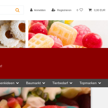
Anmelden
Registrieren
0
0,00 EUR
n!
enkideen
Baumarkt
Tierbedarf
Topmarken