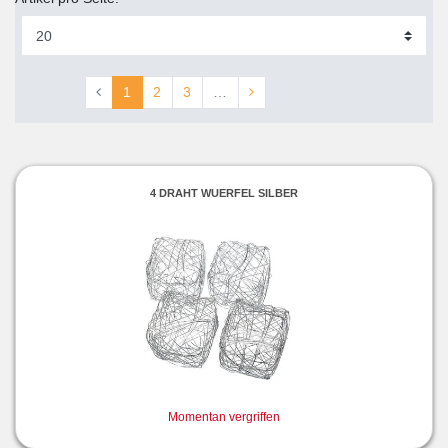
1
2
3
…
4 DRAHT WUERFEL SILBER
Momentan vergriffen