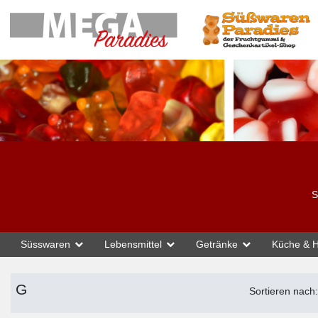
S
Süsswaren
Topmarken
G
Lebensmittel
Getränke
Küche & H
G
Sortieren nach