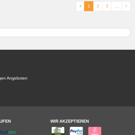
1
2
3
…
igen Angeboten
AUFEN
WIR AKZEPTIEREN