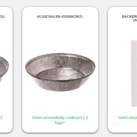
01L
ALUSCHALEN 431000/C807L
BÄCKERB
U
-2
Sofort versandfertig, Lieferzeit 1-2
Sofort versa
Tage**