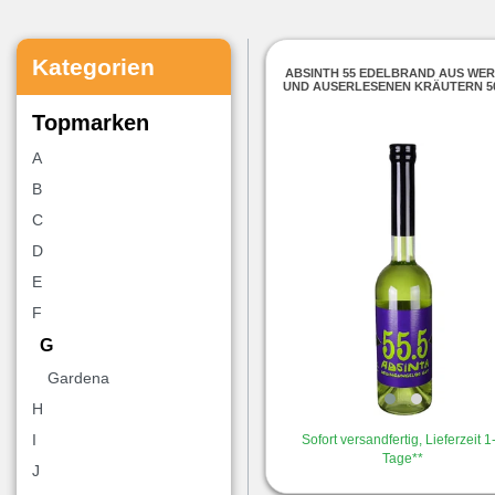
Kategorien
ABSINTH 55 EDELBRAND AUS WE
UND AUSERLESENEN KRÄUTERN 5
Topmarken
A
B
C
D
E
F
G
Gardena
H
I
Sofort versandfertig, Lieferzeit 1
Tage**
J