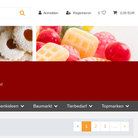
Anmelden
Registrieren
0
0,00 EUR
n!
enkideen
Baumarkt
Tierbedarf
Topmarken
1
2
3
…