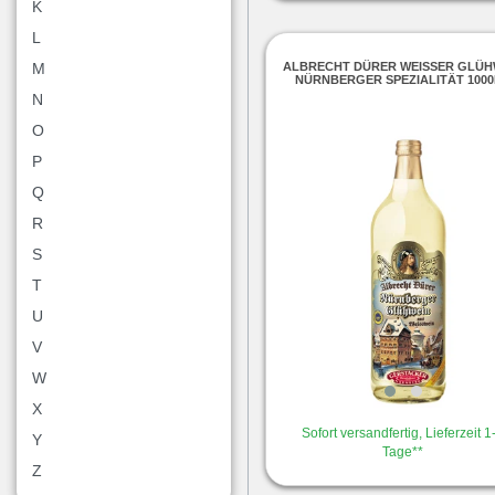
K
L
ALBRECHT DÜRER WEISSER GLÜHWE
M
ÜRNBERGER SPEZIALITÄT 1000
N
O
P
Q
R
S
T
U
V
W
X
Sofort versandfertig, Lieferzeit 1
Y
Tage**
Z